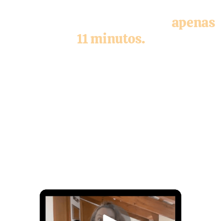
Esto es lo que te cuento en
apenas
11 minutos.
Las VSL se han puesto de moda entre infoproductores y
negocios que venden alto ticket, porque te permiten
tener un goteo constante de ventas de forma
automatizada.
"Libertad financiera" le llaman...
Pero SPOILER: No te vas a comer una caca si cometes
alguno de estos 6 errores.