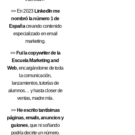
>> En 2023
LinkedIn me
nombró la número 1 de
España
creando contenido
especializado en email
marketing.
>>
Fui la copywriter de la
Escuela Marketing and
Web
, encargándome de toda
la comunicación,
lanzamientos, tutorías de
alumnos… y hasta closer de
ventas, madre mía.
>>
He escrito tantísimas
páginas, emails, anuncios y
guiones
, que ni soñando
podría decirte un número.